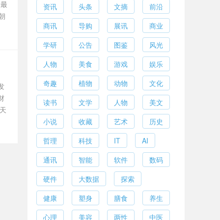
果最
资讯
头条
文摘
前沿
朝
商讯
导购
展讯
商业
学研
公告
图鉴
风光
人物
美食
游戏
娱乐
奇趣
植物
动物
文化
发
财
读书
文学
人物
美文
天
小说
收藏
艺术
历史
哲理
科技
IT
AI
通讯
智能
软件
数码
硬件
大数据
探索
健康
塑身
膳食
养生
心理
美容
两性
中医