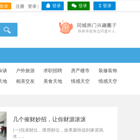
登录
注册
登录
|
登录
登录
登录
杂谈
户外旅游
求职招聘
房产楼市
装修装饰
天地
相亲交友
美食天地
情感天空
情感天空
几个催财妙招，让你财源滚滚
(一)找准财位，擅用财位，效果最快说到家居风
水，..