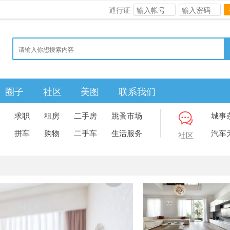
通行证
圈子
社区
美图
联系我们
求职
租房
二手房
跳蚤市场
城事
拼车
购物
二手车
生活服务
汽车
社区