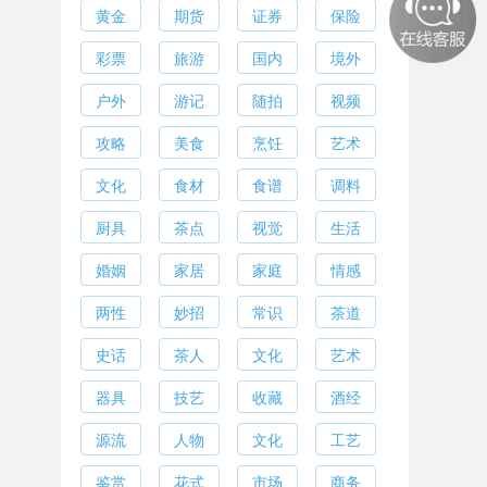
黄金
期货
证券
保险
彩票
旅游
国内
境外
户外
游记
随拍
视频
攻略
美食
烹饪
艺术
文化
食材
食谱
调料
厨具
茶点
视觉
生活
婚姻
家居
家庭
情感
两性
妙招
常识
茶道
史话
茶人
文化
艺术
器具
技艺
收藏
酒经
源流
人物
文化
工艺
鉴赏
花式
市场
商务