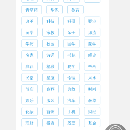
青草药
常识
教育
改革
科技
科研
职业
留学
家教
亲子
源流
学历
校园
国学
蒙学
名家
诗词
书苑
经史
典籍
楹联
易学
书画
民俗
星座
命理
风水
节庆
丧葬
典故
时尚
娱乐
服装
汽车
奢华
化妆
首饰
手机
财经
理财
投资
股票
基金