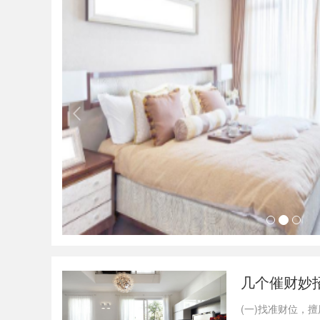
几个催财妙
(一)找准财位，