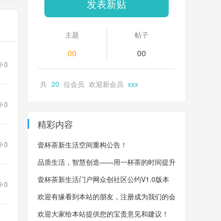
发表新贴
主题
帖子
00
00
0
共
20
位会员 欢迎新会员
xxx
0
精彩内容
0
壹杯茶新生活空间重构公告！
品质生活，智慧创造——用一杯茶的时间提升
自我，观心斋打造综合生活门户网
壹杯茶新生活门户网众创社区公约V1.0版本
0
欢迎有缘看到本站的朋友，注册成为我们的会
员！
欢迎大家给本站提供您的宝贵意见和建议！