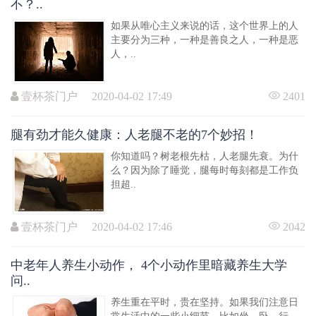
不？..
如果从唯心主义来说的话，这个世界上的人
主要分为三种，一种是善良之人，一种是恶
人，..
壹杯茶门户 2020-04-02 17:49
2401
腿有劲才能久健康：人老腿不老的7个妙招！
你知道吗？树老根先枯，人老腿先衰。为什
么？因为除了睡觉，腿每时每刻都是工作负
担超..
壹杯茶门户 2020-04-02 17:46
2042
中老年人养生小动作， 4个小动作里暗藏养生大学
问..
养生重在平时，贵在坚持。如果我们注意日