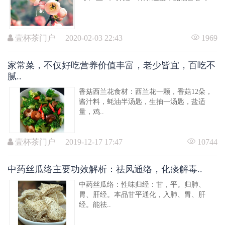
壹杯茶门户 2020-02-03 22:43
1969
家常菜，不仅好吃营养价值丰富，老少皆宜，百吃不
腻..
香菇西兰花食材：西兰花一颗，香菇12朵，
酱汁料，蚝油半汤匙，生抽一汤匙，盐适
量，鸡..
壹杯茶门户 2019-12-17 17:47
10744
中药丝瓜络主要功效解析：祛风通络，化痰解毒..
中药丝瓜络：性味归经：甘，平。归肺、
胃、肝经。本品甘平通化，入肺、胃、肝
经。能祛..