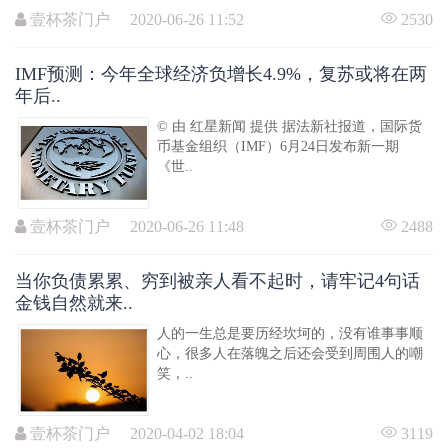
壹杯茶门户 2020-06-26 11:52
2530
IMF预测：今年全球经济负增长4.9%，复苏或将在两
年后..
© 由 红星新闻 提供 据法新社报道，国际货
币基金组织（IMF）6月24日发布新一期
《世..
壹杯茶门户 2020-06-26 11:48
2488
当你负债累累、穷到被亲人看不起时，请牢记4句话
金钱自然就来..
人的一生总是要历经坎坷的，没有谁事事顺
心，很多人在落魄之后还会受到周围人的嘲
笑，..
壹杯茶门户 2020-04-02 18:04
3119