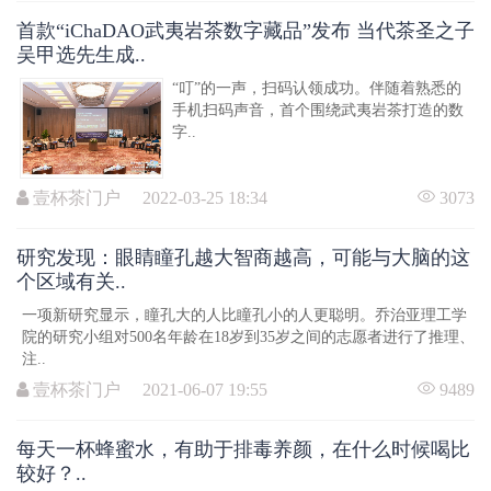
首款“iChaDAO武夷岩茶数字藏品”发布 当代茶圣之子
吴甲选先生成..
“叮”的一声，扫码认领成功。伴随着熟悉的
手机扫码声音，首个围绕武夷岩茶打造的数
字..
壹杯茶门户 2022-03-25 18:34
3073
研究发现：眼睛瞳孔越大智商越高，可能与大脑的这
个区域有关..
一项新研究显示，瞳孔大的人比瞳孔小的人更聪明。乔治亚理工学
院的研究小组对500名年龄在18岁到35岁之间的志愿者进行了推理、
注..
壹杯茶门户 2021-06-07 19:55
9489
每天一杯蜂蜜水，有助于排毒养颜，在什么时候喝比
较好？..