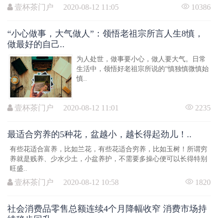
壹杯茶门户 2020-08-12 11:05
10386
“小心做事，大气做人”：领悟老祖宗所言人生8慎，
做最好的自己..
为人处世，做事要小心，做人要大气。日常
生活中，领悟好老祖宗所说的“慎独慎微慎始
慎..
壹杯茶门户 2020-08-12 11:01
2235
最适合穷养的5种花，盆越小，越长得起劲儿！..
有些花适合富养，比如兰花，有些花适合穷养，比如玉树！所谓穷
养就是贱养、少水少土，小盆养护，不需要多操心便可以长得特别
旺盛..
壹杯茶门户 2020-08-12 10:58
1820
社会消费品零售总额连续4个月降幅收窄 消费市场持