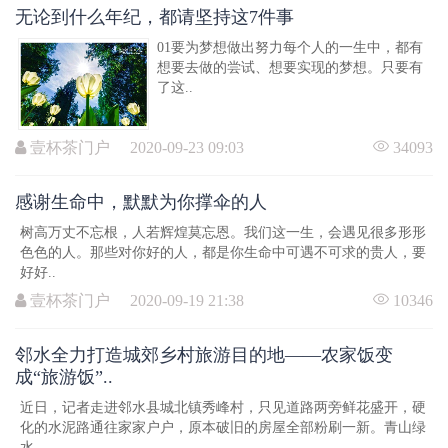
无论到什么年纪，都请坚持这7件事
01要为梦想做出努力每个人的一生中，都有
想要去做的尝试、想要实现的梦想。只要有
了这..
壹杯茶门户 2020-09-23 09:03
34093
感谢生命中，默默为你撑伞的人
树高万丈不忘根，人若辉煌莫忘恩。我们这一生，会遇见很多形形
色色的人。那些对你好的人，都是你生命中可遇不可求的贵人，要
好好..
壹杯茶门户 2020-09-19 21:38
10346
邻水全力打造城郊乡村旅游目的地——农家饭变
成“旅游饭”..
近日，记者走进邻水县城北镇秀峰村，只见道路两旁鲜花盛开，硬
化的水泥路通往家家户户，原本破旧的房屋全部粉刷一新。青山绿
水、..