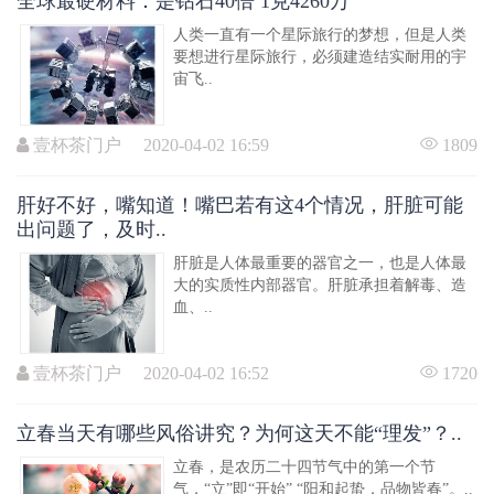
全球最硬材料：是钻石40倍 1克4260万
人类一直有一个星际旅行的梦想，但是人类
要想进行星际旅行，必须建造结实耐用的宇
宙飞..
壹杯茶门户 2020-04-02 16:59
1809
肝好不好，嘴知道！嘴巴若有这4个情况，肝脏可能
出问题了，及时..
肝脏是人体最重要的器官之一，也是人体最
大的实质性内部器官。肝脏承担着解毒、造
血、..
壹杯茶门户 2020-04-02 16:52
1720
立春当天有哪些风俗讲究？为何这天不能“理发”？..
立春，是农历二十四节气中的第一个节
气，“立”即“开始” “阳和起蛰，品物皆春”。..