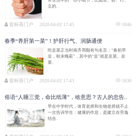
常生活中的一些小细节，比如坐、卧、行、
立的..
壹杯茶门户 2020-04-02 17:45
1846
春季“养肝第一菜”！护肝行气、润肠通便
吃韭菜正当时南齐周颙有句名言：“春初早
韭，秋末晚菘”，其中的“韭”就是韭菜。韭
菜..
壹杯茶门户 2020-04-02 17:43
1830
俗语“人睡三觉，命比纸薄”，啥意思？古人的忠告..
早在中学时代，体育老师和生物老师就不止
一次告诉学生：健康的作息，是建立在劳逸
结合..