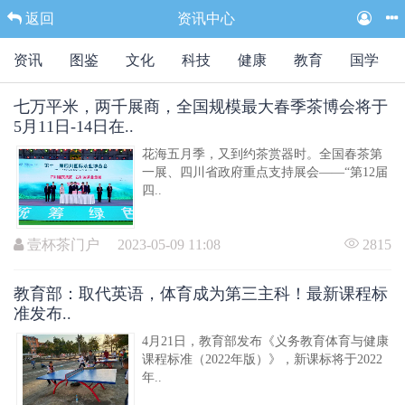
返回
资讯中心
图鉴
文化
科技
健康
教育
国学
民俗
七万平米，两千展商，全国规模最大春季茶博会将于
5月11日-14日在..
花海五月季，又到约茶赏器时。全国春茶第
一展、四川省政府重点支持展会——“第12届
四..
壹杯茶门户 2023-05-09 11:08
2815
教育部：取代英语，体育成为第三主科！最新课程标
准发布..
4月21日，教育部发布《义务教育体育与健康
课程标准（2022年版）》，新课标将于2022
年..