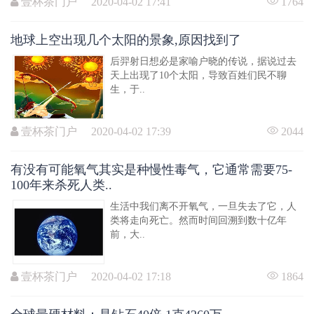
壹杯茶门户 2020-04-02 17:41
1764
地球上空出现几个太阳的景象,原因找到了
后羿射日想必是家喻户晓的传说，据说过去
天上出现了10个太阳，导致百姓们民不聊
生，于..
壹杯茶门户 2020-04-02 17:39
2044
有没有可能氧气其实是种慢性毒气，它通常需要75-
100年来杀死人类..
生活中我们离不开氧气，一旦失去了它，人
类将走向死亡。然而时间回溯到数十亿年
前，大..
壹杯茶门户 2020-04-02 17:18
1864