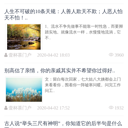
人生不可破的10条天规：人善人欺天不欺；人恶人怕
天不怕！..
1、流水不争先做事不能靠一时性急，而要脚
踏实地。就像流水一样，水慢慢地流淌，它
不..
壹杯茶门户 2020-04-02 18:03
3960
别高估了亲情，你的亲戚其实并不希望你过得好..
文：留白每次回家，七大姑八大姨都会上门
来看看你，围着你一阵嘘寒问暖。问完工作
问工..
壹杯茶门户 2020-04-02 17:52
1932
古人说“举头三尺有神明”，你知道它的后半句是什么