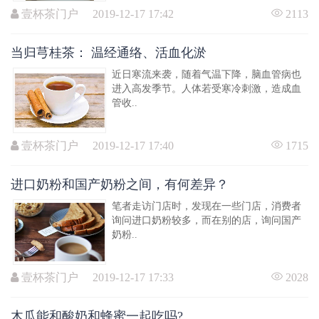
壹杯茶门户 2019-12-17 17:42
2113
当归芎桂茶： 温经通络、活血化淤
近日寒流来袭，随着气温下降，脑血管病也
进入高发季节。人体若受寒冷刺激，造成血
管收..
壹杯茶门户 2019-12-17 17:40
1715
进口奶粉和国产奶粉之间，有何差异？
笔者走访门店时，发现在一些门店，消费者
询问进口奶粉较多，而在别的店，询问国产
奶粉..
壹杯茶门户 2019-12-17 17:33
2028
木瓜能和酸奶和蜂蜜一起吃吗?