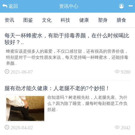
返回
资讯中心
资讯
图鉴
文化
科技
健康
塑身
膳食
每天一杯蜂蜜水，有助于排毒养颜，在什么时候喝比
较好？..
蜂蜜应该是很多人的最爱，不仅口感甘甜，还有很高的营养价值，
特别是对于一些女性朋友来说，每天坚持喝一杯蜂蜜水，还能排毒
养颜..
2021-06-07
9280
腿有劲才能久健康：人老腿不老的7个妙招！
你知道吗？树老根先枯，人老腿先衰。为什
么？因为除了睡觉，腿每时每刻都是工作负
担超..
2020-04-02
2042