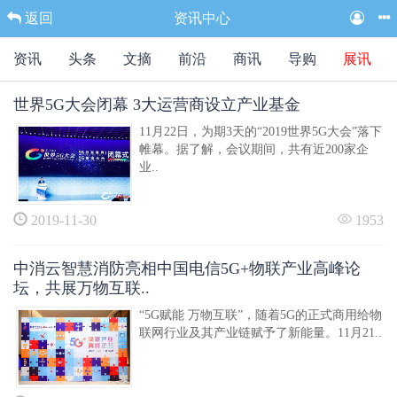
返回
资讯中心
资讯
头条
文摘
前沿
商讯
导购
展讯
世界5G大会闭幕 3大运营商设立产业基金
11月22日，为期3天的“2019世界5G大会”落下
帷幕。据了解，会议期间，共有近200家企
业..
2019-11-30
1953
中消云智慧消防亮相中国电信5G+物联产业高峰论
坛，共展万物互联..
“5G赋能 万物互联”，随着5G的正式商用给物
联网行业及其产业链赋予了新能量。11月21..