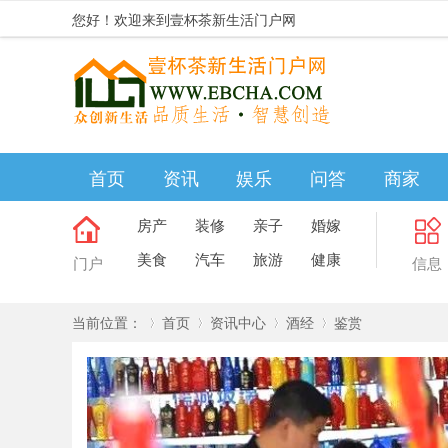
您好！欢迎来到壹杯茶新生活门户网
首页
资讯
娱乐
问答
商家
房产
装修
亲子
婚嫁
美食
汽车
旅游
健康
门户
信息
当前位置：
首页
资讯中心
酒经
鉴赏
»
›
›
›