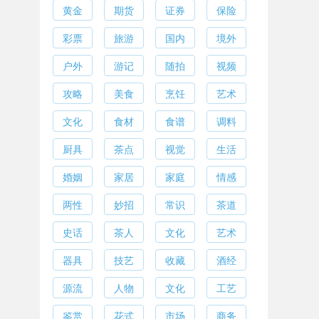
黄金
期货
证券
保险
彩票
旅游
国内
境外
户外
游记
随拍
视频
攻略
美食
烹饪
艺术
文化
食材
食谱
调料
厨具
茶点
视觉
生活
婚姻
家居
家庭
情感
两性
妙招
常识
茶道
史话
茶人
文化
艺术
器具
技艺
收藏
酒经
源流
人物
文化
工艺
鉴赏
花式
市场
商务