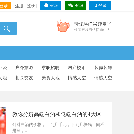
登录
注册
登录
|
登录
登录
登录
杂谈
户外旅游
求职招聘
房产楼市
装修装饰
天地
相亲交友
美食天地
情感天空
情感天空
教你分辨高端白酒和低端白酒的4大区
别..
针对白酒的价格，上到几千元，下到几块钱，同样
是酒，..