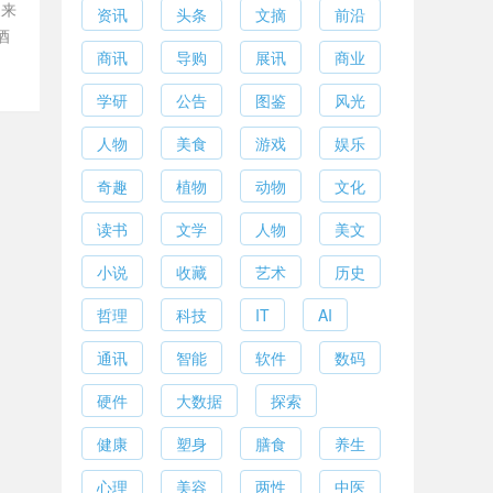
家来
资讯
头条
文摘
前沿
酒
商讯
导购
展讯
商业
学研
公告
图鉴
风光
人物
美食
游戏
娱乐
奇趣
植物
动物
文化
读书
文学
人物
美文
小说
收藏
艺术
历史
哲理
科技
IT
AI
通讯
智能
软件
数码
硬件
大数据
探索
健康
塑身
膳食
养生
心理
美容
两性
中医