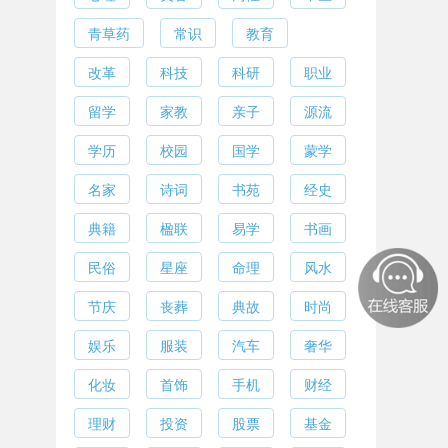
青草药
常识
教育
改革
科技
科研
职业
留学
家教
亲子
源流
学历
校园
国学
蒙学
名家
诗词
书苑
经史
典籍
楹联
易学
书画
民俗
星座
命理
风水
节庆
丧葬
典故
时尚
娱乐
服装
汽车
奢华
化妆
首饰
手机
财经
理财
投资
股票
基金